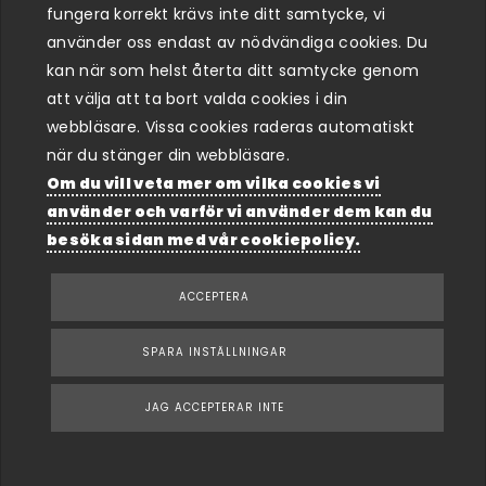
fungera korrekt krävs inte ditt samtycke, vi
Motorn har mycket stabil konstruktion och
använder oss endast av nödvändiga cookies. Du
potential till höga effektuttag utan allt för stora
kan när som helst återta ditt samtycke genom
investeringar och ingrepp.
att välja att ta bort valda cookies i din
Kontakta oss gärna ifall du har ett planerat,
webbläsare. Vissa cookies raderas automatiskt
pågående projekt och behöver hjälp.
när du stänger din webbläsare.
Om du vill veta mer om vilka cookies vi
Inom kort kommer vi att ha ollika färdiga trimpaket
använder och varför vi använder dem kan du
för att släppa lös potentialen i din 1.8T 20V
besöka sidan med vår cookiepolicy.
BOKA TID NU!
ACCEPTERA
SPARA INSTÄLLNINGAR
JAG ACCEPTERAR INTE
Hem
Motoroptimering