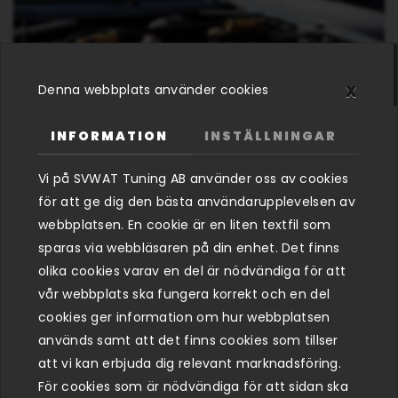
x
Denna webbplats använder cookies
INFORMATION
INSTÄLLNINGAR
Vi på SVWAT Tuning AB använder oss av cookies
för att ge dig den bästa användarupplevelsen av
1.8T 20V en legendasrisk motor som funnits inom
webbplatsen. En cookie är en liten textfil som
VAG koncernen sedan 1994 och ända fram fram till
sparas via webbläsaren på din enhet. Det finns
2009.
olika cookies varav en del är nödvändiga för att
Vi satte tänderna i vår första motor 1998 och har
vår webbplats ska fungera korrekt och en del
sedan dess varit involverade i många olika projekt,
cookies ger information om hur webbplatsen
allt ifrån enkla steg 1 optimeringar till 500Hk
används samt att det finns cookies som tillser
uppgraderingar, samt en del swaps till äldre chassin
att vi kan erbjuda dig relevant marknadsföring.
som tex i Golf MK2.
För cookies som är nödvändiga för att sidan ska