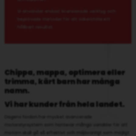
Vi använder endast licensierade verktyg och
beprövade metoder för att säkerställa ett
hållbart resultat.
Chippa, mappa, optimera eller
trimma, kärt barn har många
namn.
Vi har kunder från hela landet.
Dagens fordon har mycket avancerade
motorstyrsystem som hanterar många variabler för att
motorn skall gå så effektivt och miljövänligt som möjligt