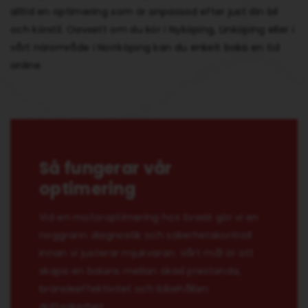
alltid en optimering som är anpassad efter just din bil
och körstil. Oavsett om du kör i Nyköping, Linköping eller i
vårt närområde i Norrköping kan du enkelt boka en tid
online.
Så fungerar vår
optimering
Vid en motoroptimering hos Svwat gör vi en
noggrann diagnostik och säkerhetskontroll
innan vi justerar mjukvaran. Vårt mål är att
skapa en balans mellan ökad prestanda,
bränsleeffektivitet och bibehållen
driftsäkerhet.