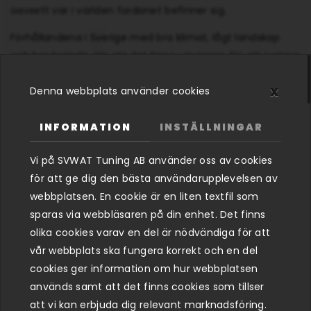
oavsett var i världen fordonet befinner sig
.
Förhållandena i Sverige med bra klimat, lågt landskap
och bra bränsle gör att det finns utrymme för att justera
mjukvaran och utöka effektuttaget utan att tulla på
x
Denna webbplats använder cookies
motorns hållbarhet. Fordonstillverkarna själva
segmenterar motorer med olika effektnivåer genom
INFORMATION
INSTÄLLNINGAR
mjukvara dvs är det väldigt ofta så att det sitter likadan
motor i olika modeller inom samma koncern men att de
Vi på SVWAT Tuning AB använder oss av cookies
bara har olika mängd effekt inställd via mjukvaran.
för att ge dig den bästa användarupplevelsen av
Vi erbjuder motoroptimeringar för er i hela Sverige med
webbplatsen. En cookie är en liten textfil som
stor utsträckning ifrån Eskilstuna, Jönköping, Linköping,
sparas via webbläsaren på din enhet. Det finns
Örebro men givetvis övriga städer i närområdet.
olika cookies varav en del är nödvändiga för att
vår webbplats ska fungera korrekt och en del
Släpp lös potentialen i din bil!
cookies ger information om hur webbplatsen
I I nedanstående lista hittar du en fingervisning om vad
används samt att det finns cookies som tillser
en motoroptimering ger på din bil. För steg 2 och högre
att vi kan erbjuda dig relevant marknadsföring.