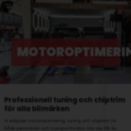
MOTOROPTIMERI
Professionell tuning och chiptrim
för alla bilmärken
Vi erbjuder motoroptimering, tuning och chiptrim för
både personbilar och transportfordon. Hos oss får du