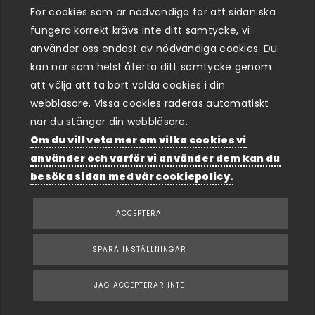
krävs mekaniska ingrepp och utbytesdelar( begär offert
För cookies som är nödvändiga för att sidan ska
) Du hittar pris på steg 1 och tillvalsfunktioner på
fungera korrekt krävs inte ditt samtycke, vi
startsidan under
BOKA ONLINE,
där du också kan boka
använder oss endast av nödvändiga cookies. Du
en tid och välja det betalsätt som passar dig bäst.
kan när som helst återta ditt samtycke genom
att välja att ta bort valda cookies i din
webbläsare. Vissa cookies raderas automatiskt
när du stänger din webbläsare.
Varför välja Svwat för chiptrim och tuning
Om du vill veta mer om vilka cookies vi
använder och varför vi använder dem kan du
Genom vår långa erfarenhet och tekniska kompetens
besöka sidan med vår cookiepolicy.
kan vi optimera motorns effektuttag utan att
kompromissa med tillförlitligheten. Ett chiptrim eller en
ACCEPTERA
tuning hos oss innebär inte bara högre effekt, utan även
en mer responsiv och bränslesnål körkänsla.
SPARA INSTÄLLNINGAR
För dig som bor i Linköping eller Nyköping erbjuder vi
snabb service och tydliga prisnivåer.
JAG ACCEPTERAR INTE
Välkommen att kontakta oss för att få veta mer om hur