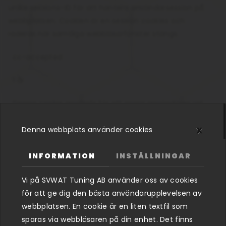
unika sessions-ID för att hantera användarsession på
webbplatsen. Cookien är en session cookies och
raderas när samtliga webbläsarfönster stängs.
cc-accepted
1 år
Denna cookie används för att spara användares val
vid samtycke för cookies.
x
Denna webbplats använder cookies
cc-system
INFORMATION
INSTÄLLNINGAR
1 år
Vi på SVWAT Tuning AB använder oss av cookies
Denna cookie används för att spara användares val
för att ge dig den bästa användarupplevelsen av
vid samtycke för cookies.
webbplatsen. En cookie är en liten textfil som
sparas via webbläsaren på din enhet. Det finns
cc-functions