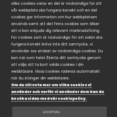
olika cookies varav en del är nödvändiga för att
1 år
vår webbplats ska fungera korrekt och en del
cookies ger information om hur webbplatsen
Denna cookie används för att spara användares val
används samt att det finns cookies som tillser
vid samtycke för cookies.
att vi kan erbjuda dig relevant marknadsföring.
För cookies som är nödvändiga för att sidan ska
cc-statistic
fungera korrekt krävs inte ditt samtycke, vi
använder oss endast av nödvändiga cookies. Du
1 år
kan när som helst återta ditt samtycke genom
att välja att ta bort valda cookies i din
Denna cookie används för att spara användares val
webbläsare. Vissa cookies raderas automatiskt
vid samtycke för cookies.
när du stänger din webbläsare.
cc-marketing
Om du vill veta mer om vilka cookies vi
använder och varför vi använder dem kan du
1 år
besöka sidan med vår cookiepolicy.
Denna cookie används för att spara användares val
ACCEPTERA
vid samtycke för cookies.