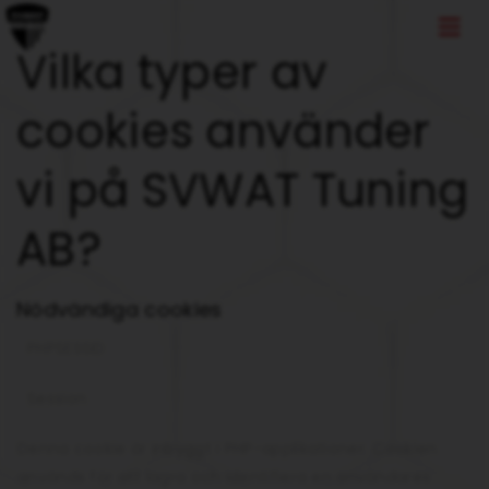
Vilka typer av
cookies använder
vi på SVWAT Tuning
AB?
Nödvändiga cookies
PHPSESSID
Session
Denna cookie är inbyggt i PHP-applikationer. Cookien
används för att lagra och identifiera en användares